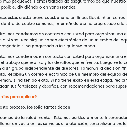
tos más pequeños. Hemos tratado de asegurarnos de que nuestro 
 posible, dividiéndolo en varias rondas.
espuestas a este breve cuestionario en línea. Recibirá un correo
dentro de cuatro semanas, informándole si ha progresado a la s
xito, nos pondremos en contacto con usted para organizar una e
o o Skype. Recibirá un correo electrónico de un miembro del eq
ormándole si ha progresado a la siguiente ronda.
xito, nos pondremos en contacto con usted para organizar una e
el trabajo que realiza y los desafíos que enfrenta. Luego se lo c
á a un grupo independiente de asesores. Tomarán la decisión fin
ito. Recibirá un correo electrónico de un miembro del equipo d
rmará si ha tenido éxito. Si no tiene éxito en esta etapa, recib
acan sus fortalezas y desafíos, con recomendaciones para supera
erios para aplicar?
este proceso, los solicitantes deben:
l campo de la salud mental. Estamos particularmente interesado
lenar un vacío en los servicios o la atención, sensibilizar o profu