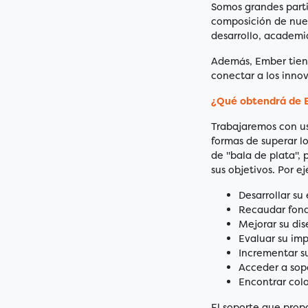
Somos grandes partid
composición de nues
desarrollo, academ
Además, Ember tiene
conectar a los inno
¿Qué obtendrá de 
Trabajaremos con ust
formas de superar l
de "bala de plata",
sus objetivos. Por 
Desarrollar su
Recaudar fond
Mejorar su di
Evaluar su im
Incrementar su
Acceder a sop
Encontrar cola
El soporte que prop