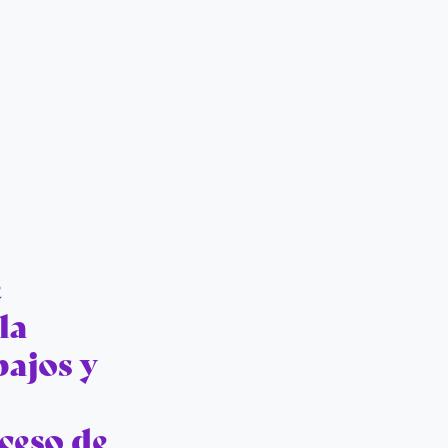
e
la
bajos y
ceso de