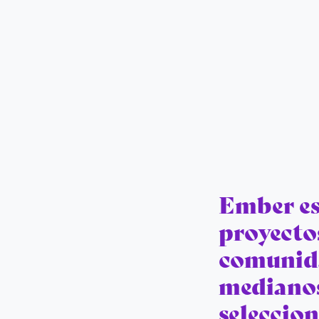
Ember es
proyecto
comunida
medianos 
seleccion