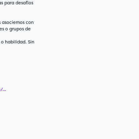
as para desafíos
s asociemos con
es o grupos de
 o habilidad. Sin
...