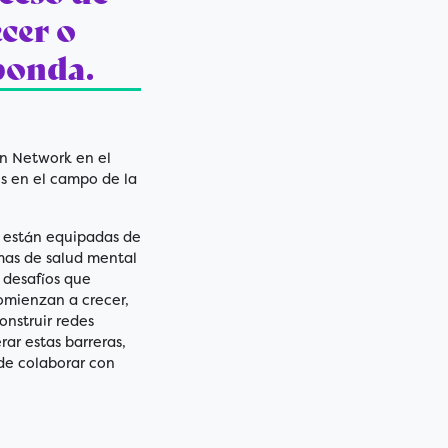
cer o
sponda.
n Network en el
s en el campo de la
, están equipadas de
mas de salud mental
 desafíos que
omienzan a crecer,
onstruir redes
ar estas barreras,
de colaborar con