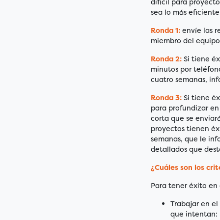
difícil para proyec
sea lo más eficiente
Ronda 1:
envíe las r
miembro del equipo 
Ronda 2:
Si tiene é
minutos por teléfon
cuatro semanas, inf
Ronda 3:
Si tiene é
para profundizar en 
corta que se enviar
proyectos tienen éx
semanas, que le info
detallados que dest
¿Cuáles son los crit
Para tener éxito en 
Trabajar en e
que intentan: l