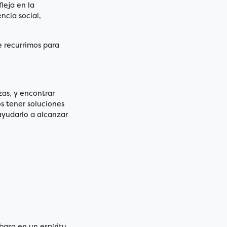
leja en la
ncia social,
e recurrimos para
zas, y encontrar
s tener soluciones
ayudarlo a alcanzar
basa en un espíritu