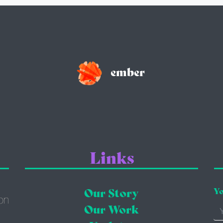
ember
Links
Our Story
Yo
Our Work