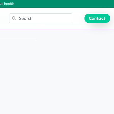
al health
Contact