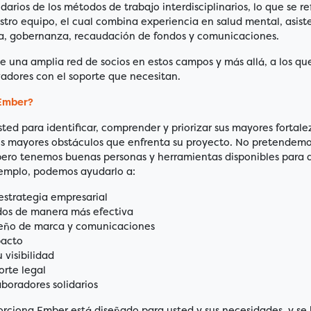
arios de los métodos de trabajo interdisciplinarios, lo que se ref
tro equipo, el cual combina experiencia en salud mental, asiste
ia, gobernanza, recaudación de fondos y comunicaciones.
 una amplia red de socios en estos campos y más allá, a los qu
vadores con el soporte que necesitan.
Ember?
ed para identificar, comprender y priorizar sus mayores fortale
os mayores obstáculos que enfrenta su proyecto. No pretendemo
 pero tenemos buenas personas y herramientas disponibles para 
ejemplo, podemos ayudarlo a:
 estrategia empresarial
os de manera más efectiva
seño de marca y comunicaciones
pacto
 visibilidad
orte legal
boradores solidarios
orciona Ember está diseñado para usted y sus necesidades, y se 