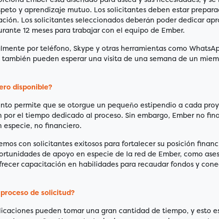
speto y aprendizaje mutuo. Los solicitantes deben estar prepar
ación. Los solicitantes seleccionados deberán poder dedicar a
rante 12 meses para trabajar con el equipo de Ember.
almente por teléfono, Skype y otras herramientas como WhatsAp
os también pueden esperar una visita de una semana de un miem
ero disponible?
nto permite que se otorgue un pequeño estipendio a cada proy
or el tiempo dedicado al proceso. Sin embargo, Ember no fina
 especie, no financiero.
emos con solicitantes exitosos para fortalecer su posición financ
oportunidades de apoyo en especie de la red de Ember, como ase
frecer capacitación en habilidades para recaudar fondos y cone
 proceso de solicitud?
icaciones pueden tomar una gran cantidad de tiempo, y esto e