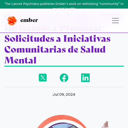
The Lancet Psychiatry publishes Ember’s work on rethinking "community" in
mental health
Convocatoria Ember 2024:
ember
Invitamos a Presentar
Solicitudes a Iniciativas
Comunitarias de Salud
Mental
Jul 09, 2024